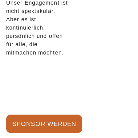
Unser Engagement ist
nicht spektakulär.
Aber es ist
kontinuierlich,
persönlich und offen
für alle, die
mitmachen möchten.
Unterstütze uns!
Mit deiner Hilfe stärken wir Jugendarbeit,
Turniere, Vereinsleben und mehr – für einen
starken, offenen Club mit Zukunft.
SPONSOR WERDEN